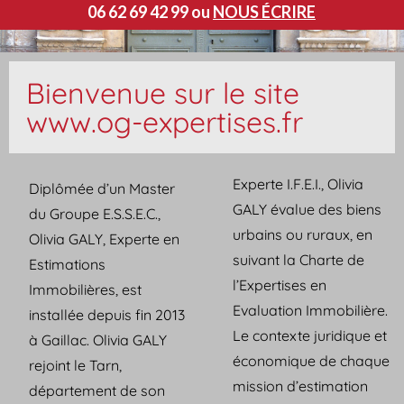
06 62 69 42 99 ou
NOUS ÉCRIRE
Bienvenue sur le site
www.og-expertises.fr
Experte I.F.E.I., Olivia
Diplômée d’un Master
GALY évalue des biens
du Groupe E.S.S.E.C.,
urbains ou ruraux, en
Olivia GALY, Experte en
suivant la Charte de
Estimations
l’Expertises en
Immobilières, est
Evaluation Immobilière.
installée depuis fin 2013
Le contexte juridique et
à Gaillac. Olivia GALY
économique de chaque
rejoint le Tarn,
mission d’estimation
département de son